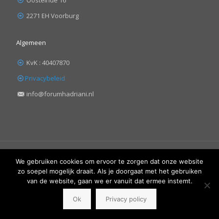
2271 EH Voorburg
Algemeen
KvK : 40407870
Privacybeleid
info@forumhadriani.nl
We gebruiken cookies om ervoor te zorgen dat onze website
zo soepel mogelijk draait. Als je doorgaat met het gebruiken
van de website, gaan we er vanuit dat ermee instemt.
© 2019 Forum Hadriani. All Rights Reserved | Design:
Moja
Moja
webdesign
Ok
Privacy policy