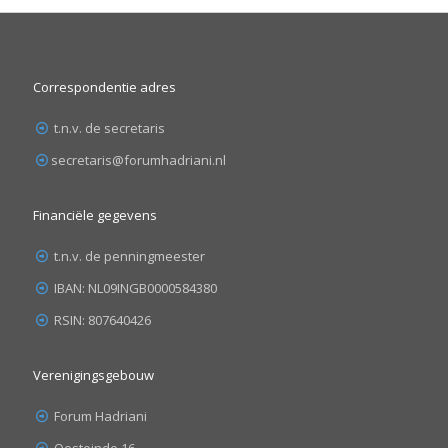
Correspondentie adres
t.n.v. de secretaris
secretaris@forumhadriani.nl
Financiële gegevens
t.n.v. de penningmeester
IBAN: NL09INGB0000584380
RSIN: 807640426
Verenigingsgebouw
Forum Hadriani
Oosteinde 16