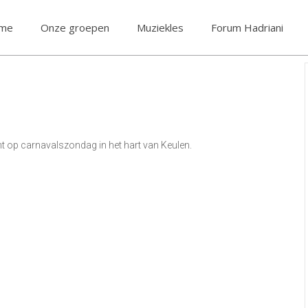
me
Onze groepen
Muziekles
Forum Hadriani
t op carnavalszondag in het hart van Keulen.