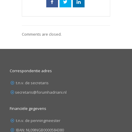
Comments are closed.
Correspondentie adres
t.n.v. de secretaris
secretaris@forumhadriani.nl
Financiële gegevens
t.n.v. de penningmeester
IBAN: NL09INGB0000584380