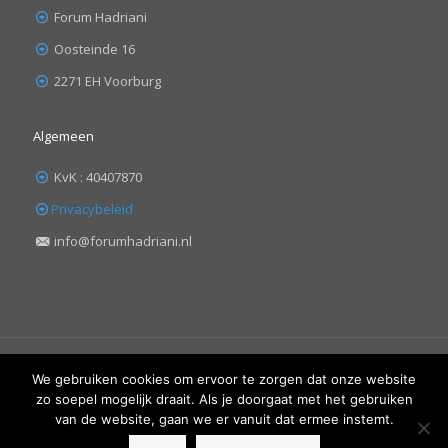
Forum Hadriani
Oosteinde 16
2271 EH Voorburg
Algemeen
KvK : 40407870
Privacybeleid
info@forumhadriani.nl
We gebruiken cookies om ervoor te zorgen dat onze website
zo soepel mogelijk draait. Als je doorgaat met het gebruiken
van de website, gaan we er vanuit dat ermee instemt.
© 2019 Forum Hadriani. All Rights Reserved | Design:
Moja
Moja
webdesign