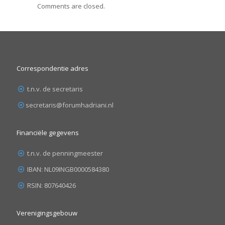
Comments are closed.
Correspondentie adres
t.n.v. de secretaris
secretaris@forumhadriani.nl
Financiële gegevens
t.n.v. de penningmeester
IBAN: NL09INGB0000584380
RSIN: 807640426
Verenigingsgebouw