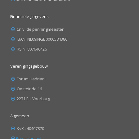
Financiële gegevens
t.n.v. de penningmeester
IBAN: NL09INGB0000584380
RSIN: 807640426
Verenigingsgebouw
Forum Hadriani
Oosteinde 16
2271 EH Voorburg
Algemeen
KvK : 40407870
Privacybeleid