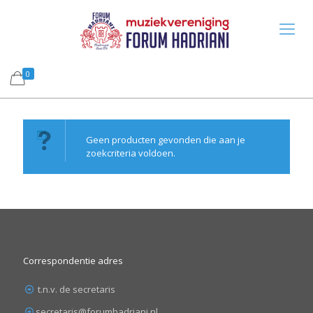
0
Geen producten gevonden die aan je
zoekcriteria voldoen.
Correspondentie adres
t.n.v. de secretaris
secretaris@forumhadriani.nl