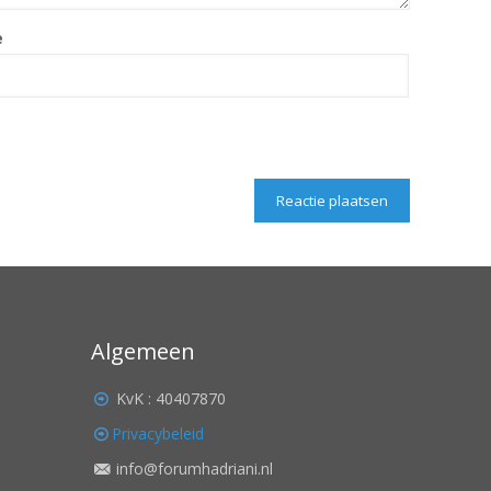
e
Algemeen
KvK : 40407870
Privacybeleid
info@forumhadriani.nl