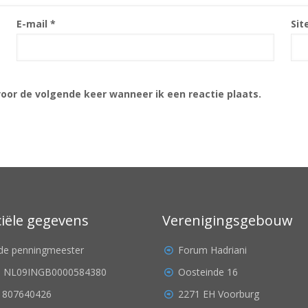
E-mail
*
Sit
voor de volgende keer wanneer ik een reactie plaats.
ciële gegevens
Verenigingsgebouw
. de penningmeester
Forum Hadriani
: NL09INGB0000584380
Oosteinde 16
 807640426
2271 EH Voorburg