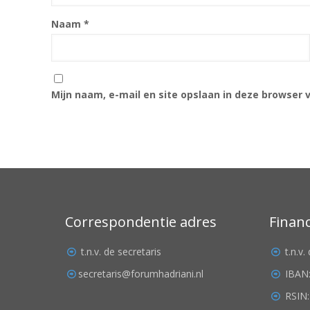
Naam
*
Mijn naam, e-mail en site opslaan in deze browser 
Correspondentie adres
Finan
t.n.v. de secretaris
t.n.v
secretaris@forumhadriani.nl
IBAN
RSIN: