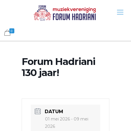
0
Forum Hadriani
130 jaar!
DATUM
01 mei 2026
- 09 mei
2026