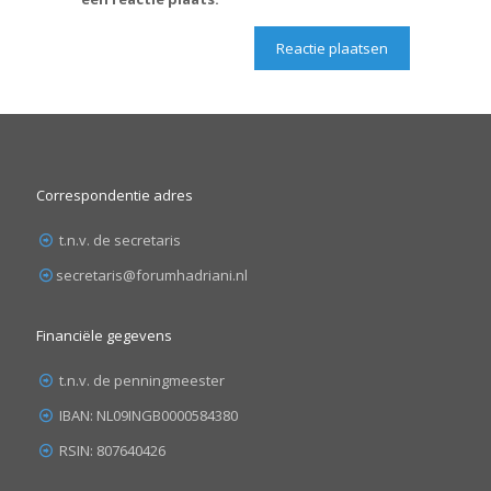
Correspondentie adres
t.n.v. de secretaris
secretaris@forumhadriani.nl
Financiële gegevens
t.n.v. de penningmeester
IBAN: NL09INGB0000584380
RSIN: 807640426