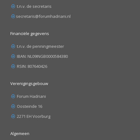
t.n.v. de secretaris
secretaris@forumhadriani.nl
Financiële gegevens
t.n.v. de penningmeester
IBAN: NL09INGB0000584380
RSIN: 807640426
Verenigingsgebouw
Forum Hadriani
Oosteinde 16
2271 EH Voorburg
Algemeen