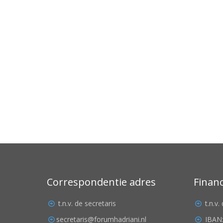
Correspondentie adres
Finan
t.n.v. de secretaris
t.n.v
secretaris@forumhadriani.nl
IBAN