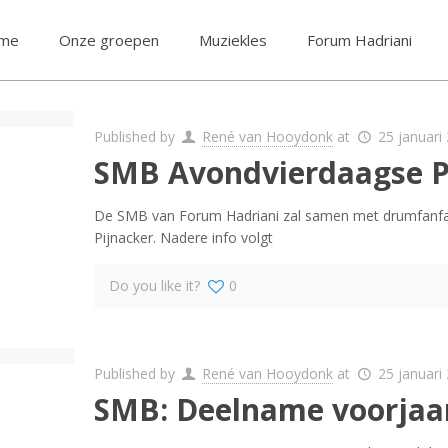
me
Onze groepen
Muziekles
Forum Hadriani
Published by
René van Hooydonk
at
25 januari
SMB Avondvierdaagse P
De SMB van Forum Hadriani zal samen met drumfanfare
Pijnacker. Nadere info volgt
Do you like it?
0
Published by
René van Hooydonk
at
25 januari
SMB: Deelname voorjaar