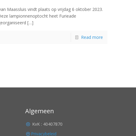
 Maassluis vindt plaats op vrijdag 6 oktober 2023.
Deze lampionnenoptocht heet Furieade
georganiseerd
[…]
Read more
Algemeen
KvK : 40407870
Privacybeleid