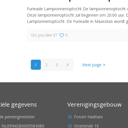
Furieade Lampionnenoptocht De lampionnenoptocht van
Deze lampionnenoptocht zal beginnen om 20:00 uur. 
Lampionnenoptocht. De Furieade in Maassluis wordt 
Do you like it?
0
1
2
3
4
Next page
ciële gegevens
Verenigingsgebouw
. de penningmeester
Forum Hadriani
: NL09INGB0000584380
Oosteinde 16