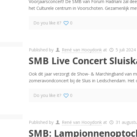
Voorjaarsconcert! De SMB van Forum Hadriani zal dee
het Culturele centrum in Voorschoten. Gezamenlijk me
Do you like it?
0
Published by
René van Hooydonk
at
5 juli 2024
SMB Live Concert Sluis
Ook dit jaar verzorgt de Show- & Marchingband van m
zomeravondconcert bij de Sluis in Leidschendam. Het or
Do you like it?
0
Published by
René van Hooydonk
at
31 august
SMB: Lampionnenoptoch