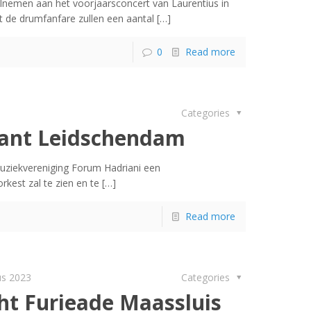
lnemen aan het voorjaarsconcert van Laurentius in
t de drumfanfare zullen een aantal
[…]
0
Read more
Categories
kant Leidschendam
uziekvereniging Forum Hadriani een
kest zal te zien en te
[…]
Read more
us 2023
Categories
t Furieade Maassluis