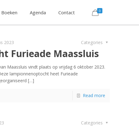
0
Boeken
Agenda
Contact
us 2023
Categories
t Furieade Maassluis
 Maassluis vindt plaats op vrijdag 6 oktober 2023.
Deze lampionnenoptocht heet Furieade
georganiseerd
[…]
Read more
023
Categories