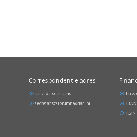
Correspondentie adres
Finan
t.n.v. de secretaris
t.n.v
secretaris@forumhadriani.nl
IBAN
RSIN: