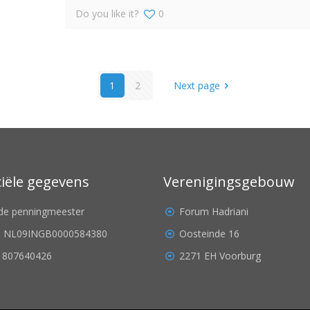
Do you like it?
0
1
2
Next page
ciële gegevens
Verenigingsgebouw
. de penningmeester
Forum Hadriani
: NL09INGB0000584380
Oosteinde 16
 807640426
2271 EH Voorburg