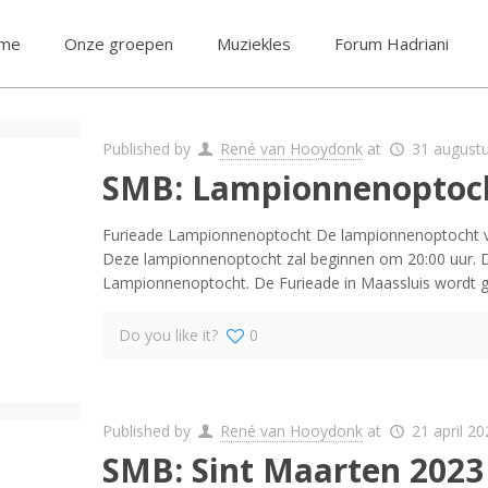
me
Onze groepen
Muziekles
Forum Hadriani
Published by
René van Hooydonk
at
31 august
SMB: Lampionnenoptoch
Furieade Lampionnenoptocht De lampionnenoptocht van
Deze lampionnenoptocht zal beginnen om 20:00 uur. 
Lampionnenoptocht. De Furieade in Maassluis wordt 
Do you like it?
0
Published by
René van Hooydonk
at
21 april 2
SMB: Sint Maarten 2023