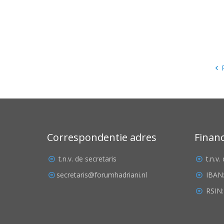
Correspondentie adres
Finan
t.n.v. de secretaris
t.n.v
secretaris@forumhadriani.nl
IBAN
RSIN: