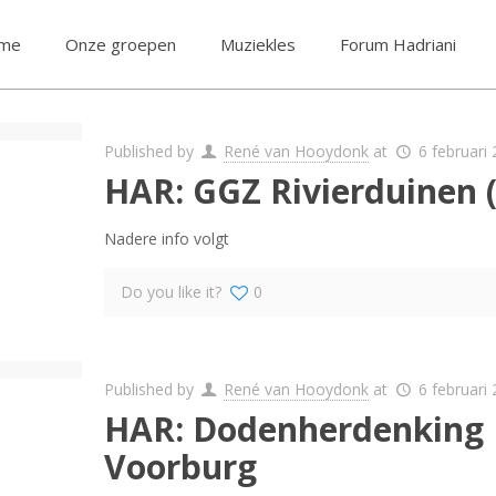
me
Onze groepen
Muziekles
Forum Hadriani
Published by
René van Hooydonk
at
6 februari
HAR: GGZ Rivierduinen 
Nadere info volgt
Do you like it?
0
Published by
René van Hooydonk
at
6 februari
HAR: Dodenherdenking
Voorburg