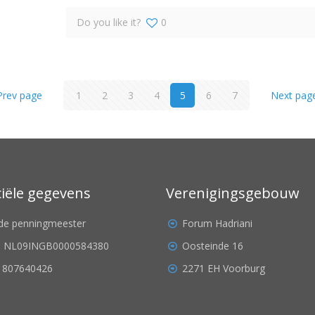
Do you like it?
0
Prev page
1
2
3
4
5
6
7
Next pag
ciële gegevens
Verenigingsgebouw
. de penningmeester
Forum Hadriani
: NL09INGB0000584380
Oosteinde 16
 807640426
2271 EH Voorburg