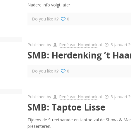
Nadere info volgt later
Do you like it?
0
Published by
René van Hooydonk
at
3 januari 
SMB: Herdenking ’t Haan
Do you like it?
0
Published by
René van Hooydonk
at
3 januari 
SMB: Taptoe Lisse
Tijdens de Streetparade en taptoe zal de Show- & Mar
presenteren.